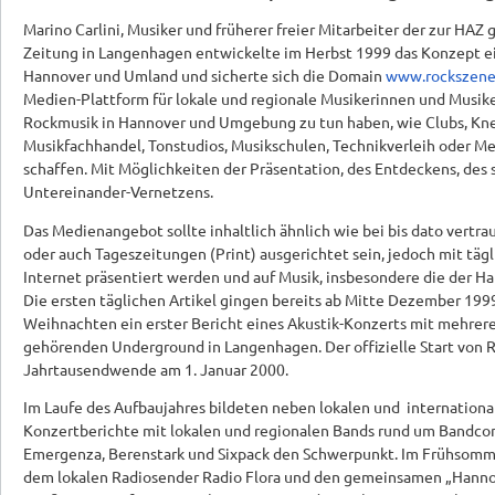
Marino Carlini, Musiker und früherer freier Mitarbeiter der zur H
Zeitung in Langenhagen entwickelte im Herbst 1999 das Konzept ei
Hannover und Umland und sicherte sich die Domain
www.rockszene
Medien-Plattform für lokale und regionale Musikerinnen und Musiker
Rockmusik in Hannover und Umgebung zu tun haben, wie Clubs, Kne
Musikfachhandel, Tonstudios, Musikschulen, Technikverleih oder M
schaffen. Mit Möglichkeiten der Präsentation, des Entdeckens, des 
Untereinander-Vernetzens.
Das Medienangebot sollte inhaltlich ähnlich wie bei bis dato vert
oder auch Tageszeitungen (Print) ausgerichtet sein, jedoch mit täg
Internet präsentiert werden und auf Musik, insbesondere die der Han
Die ersten täglichen Artikel gingen bereits ab Mitte Dezember 1999
Weihnachten ein erster Bericht eines Akustik-Konzerts mit mehre
gehörenden Underground in Langenhagen. Der offizielle Start von 
Jahrtausendwende am 1. Januar 2000.
Im Laufe des Aufbaujahres bildeten neben lokalen und internationa
Konzertberichte mit lokalen und regionalen Bands rund um Bandc
Emergenza, Berenstark und Sixpack den Schwerpunkt. Im Frühsomme
dem lokalen Radiosender Radio Flora und den gemeinsamen „Hannov