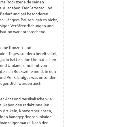
erte Rockszene.de seinen
ne-Ausgaben. Der Samstag und
Bedarf und bei besonderen
en. Längere Pausen gab es nicht,
ssigen Veröffentlichungen und
nisation war entsprechend
seine Konzert-und
nden Tages, sondern bereits drei,
gazin hatte seine thematischen
s und Umland, umrahmt von
te sich Rockszene meist in den
l und Punk. Einiges was unter den
elegentlich wurden auch
er-Acts und musikalische wie
r. Neben den redaktionellen
-Artikeln, Konzertberichten,
inen handgepflegten lokalen
einanzeigenmarkt. Nach den