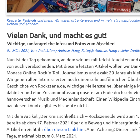
Konzerte, Festivals und mehr: Wir waren oft unterwegs und in mehr als zwanzig Jahre
sichten und erinnern.
Vielen Dank, und macht es gut!
Wichtige, umfangreiche Infos und Fotos zum Abschied
01. März 2021, Von: Redaktion / Andreas Haug, Foto(s): Andreas Haug + siehe Credits
Nun ist der Tag gekommen, an dem wir uns mit leicht feuchten und
von euch verabschieden. Mit diesem letzten Artikel wollen wir Dan
Monate Online-Rock´n´Roll-Journalismus und exakt 20 Jahre als kl
Wir geben allen Interessierten noch einen sehr ausführlichen Überbl
Geschichte von Rockszene.de, wichtige Meilensteine, über einige 
dahinter und eine Zusammenfassung unserer am Ende doch sehr vielf
hannoverschen Musik-und Medienlandschaft. Einen Wikipedia-Eintr
nachlesen könnte, gibt es bis heute nicht.
Mit dem Artikel „Der Kreis schließt sich – Rockszene.de wird zum 1.
bereits ab dem 17. Februar 2021 über die Beweg-und Hintergründe a
Artikel erreicht ihr
über diesen Link hier
. Aber Achtung: Dieser Link
Tage, maximal bis zum 8. März 2021.