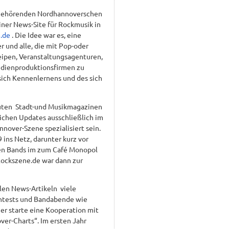
AZ gehörenden Nordhannoverschen
ner News-Site für Rockmusik in
.de
. Die Idee war es, eine
 und alle, die mit Pop-oder
ipen, Veranstaltungsagenturen,
edienproduktionsfirmen zu
sich Kennenlernens und des sich
rauten Stadt-und Musikmagazinen
lichen Updates ausschließlich im
nover-Szene spezialisiert sein.
 ins Netz, darunter kurz vor
ren Bands im zum Café Monopol
Rockszene.de war dann zur
len News-Artikeln viele
ontests und Bandabende wie
r starte eine Kooperation mit
er-Charts“. Im ersten Jahr