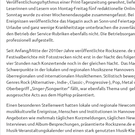
Veröffentlichungsrhythmus einer Print-Tageszeitung gewohnt, lief
Leserinnen und Lesern von Montag-Freitag fünf redaktionelle Onli
Sonntag wurde zu einer Wochenendausgabe zusammengefasst. Bei 
Ereignissen veröffentlichte das Magazin auch an Sonn-und Feiertag
Urlaube und ganz wenige Krankheitstage unterbrachen die zuverlä
den Betrieb der Service-Rubriken ebenfalls nicht. Die Betriebsorga
professionell aufgestellt.
Seit Anfang/Mitte der 2010er-Jahre veröffentlichte Rockszene. de 
Festivalberichte mit Fotostrecken nicht erst in der Nacht des folge
vier Stunden nach Konzertende noch in der gleichen Nacht. Das Ma
Schwerpunkte in der lokalen und regionalen Musikszene Hannover
überregionalen und internationalen Musikthemen. Stilistisch beweg
Genres Rock (Alternative-, Indie-, Classic-, Progressive-), Pop, Meta
Oberbegriff „Singer-/Songwriter“ fällt, war ebenfalls Thema und g
ausgesuchte Acts aus dem HipHop präsentiert.
Einen besonderen Stellenwert hatten lokale und regionale Newcom
musikkulturelle Ereignisse, Menschen und Institutionen in Hannove
Angeboten wie mehrmals täglichen Kurzmeldungen, täglichen News
Interviews und Album-Besprechungen, präsentierte Rockszene.de e
Musik-Veranstaltungskalender und einen stark genutzten Musik-Kl