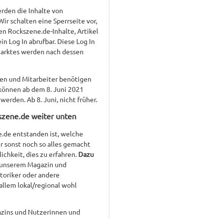
rden die Inhalte von
ir schalten eine Sperrseite vor,
hen Rockszene.de-Inhalte, Artikel
in Log In abrufbar. Diese Log In
nmarktes werden nach dessen
nen und Mitarbeiter benötigen
 können ab dem 8. Juni 2021
werden. Ab 8. Juni, nicht früher.
kszene.de weiter unten
.de entstanden ist, welche
r sonst noch so alles gemacht
chkeit, dies zu erfahren.
Dazu
u unserem Magazin und
toriker oder andere
 allem lokal/regional wohl
azins und Nutzerinnen und