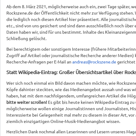
Ab dem 8. März 2021, möglicherweise auch ein, zwei Tage später, we
Rockszene.de der Öffentlichkeit nicht mehr zur Verfügung stehen. W
die lediglich noch diesen Artikel hier präsentiert. Alle journalistisc
etc., sind von uns gesichert und sind dann ausschließlich noch über e
Daten haben wir, sind für uns bestimmt. Inhalte des Kleinanzeige
Schließung gelöscht.
Bei berechtigtem oder sonstigem Interesse (frühere Mitarbeiterin
Zugriff auf Artikel oder journalistische Recherche anderer Medien)
Recherche-Anfragen per E-Mail an
andreas@rockszene.de
gerichtet 
Statt Wikipedia-Eintrag: Großer Übersichtsartikel über Roc
Wer sich noch einmal ein Bild davon machen möchte, wie Rockszene
Köpfe dahinter steckten, wie das Medienangebot aussah und was wi
haben, hat mit dem nachfolgendem, umfangreichen Artikel die Mögli
bitte weiter scrollen!
Es gibt bis heute keinen Wikipedia-Eintrag z
möglicherweise wollen einige Journalistinnen und Journalisten, His
Interessierte bei Gelegenheit mal mehr zu diesem in dieser Art, vor
ziemlich einzigartigen Online-Musik-Medienangbot wissen.
Herzlichen Dank nochmal allen Leserinnen und Lesern unseres Mag